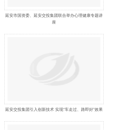
延安市国资委、延安交投集团联合举办心理健康专题讲
座
延安交投集团引入创新技术 实现“车走过、路即好”效果