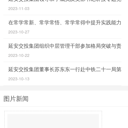
2023-11-03
在常学常新、常学常悟、常学常得中提升实践能力
2023-10-27
延安交投集团组织中层管理干部参加格局突破与责
2023-10-22
延安交投集团董事长苏东东一行赴中铁二十一局第
2023-10-13
图片新闻